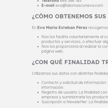
Teléfono
646 368 783
E-mail
eva@idiomasconeva.com
¿CÓMO OBTENEMOS SUS 
En
Eva María Esteban Pérez
recogemos 
Nos los facilita voluntariamente al 
productos y servicios, o efectuar al
Nos los proporciona al realizar la 
página web.
¿CON QUÉ FINALIDAD T
Utilizamos sus datos con distintas finalid
Contacto y solicitud de información: 
información.
Registro de usuario: La finalidad con
empresa y suministrarle los producto
Suscripción a Newsletter: La finalida