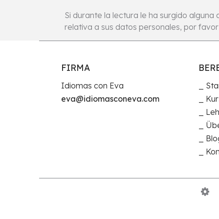
Si durante la lectura le ha surgido alguna
relativa a sus datos personales, por fav
FIRMA
BER
Idiomas con Eva
Sta
eva@idiomasconeva.com
Kur
Le
Übe
Blo
Kon