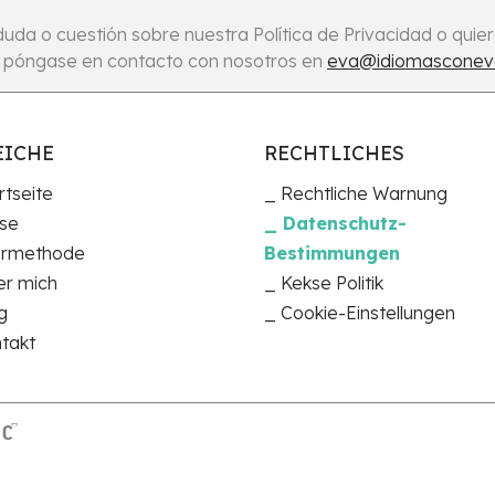
 duda o cuestión sobre nuestra Política de Privacidad o quie
or póngase en contacto con nosotros en
eva@idiomasconev
EICHE
RECHTLICHES
rtseite
Rechtliche Warnung
se
Datenschutz-
hrmethode
Bestimmungen
r mich
Kekse Politik
g
Cookie-Einstellungen
takt