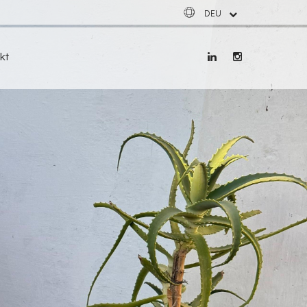
DEU
ESP
ENG
kt
FRA