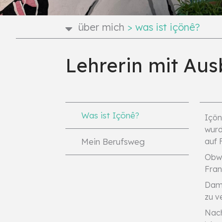
über mich
>
was ist içönê?
Lehrerin mit Au
Was ist Içönê?
Iço
wurd
Mein Berufsweg
auf 
Obwo
Fran
Dama
zu v
Nach