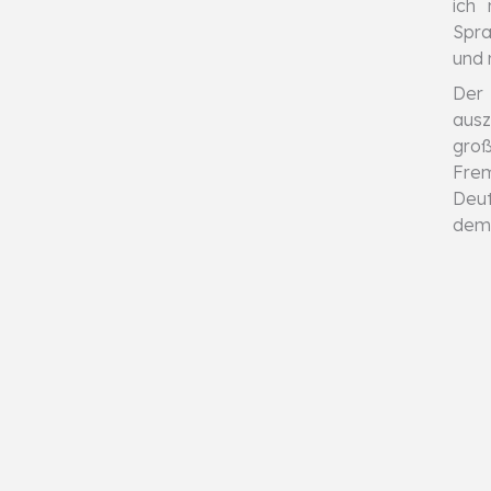
ich
Spra
und 
Der 
ausz
groß
Fre
Deut
dem 