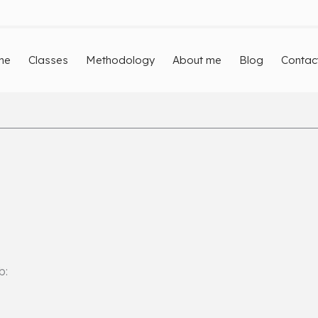
me
Classes
Methodology
About me
Blog
Contac
b: