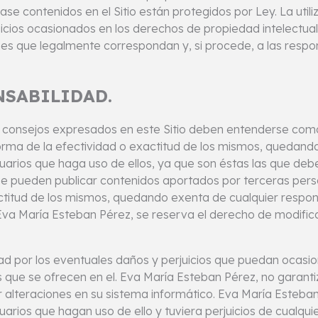
lase contenidos en el Sitio están protegidos por Ley. La util
juicios ocasionados en los derechos de propiedad intelectua
ones que legalmente correspondan y, si procede, a las respo
NSABILIDAD.
o consejos expresados en este Sitio deben entenderse com
rma de la efectividad o exactitud de los mismos, quedando
uarios que haga uso de ellos, ya que son éstas las que deber
o se pueden publicar contenidos aportados por terceras pe
titud de los mismos, quedando exenta de cualquier respons
va María Esteban Pérez, se reserva el derecho de modificar 
ad por los eventuales daños y perjuicios que puedan ocasion
os que se ofrecen en el. Eva María Esteban Pérez, no garantiz
alteraciones en su sistema informático. Eva María Esteban 
uarios que hagan uso de ello y tuviera perjuicios de cualqui