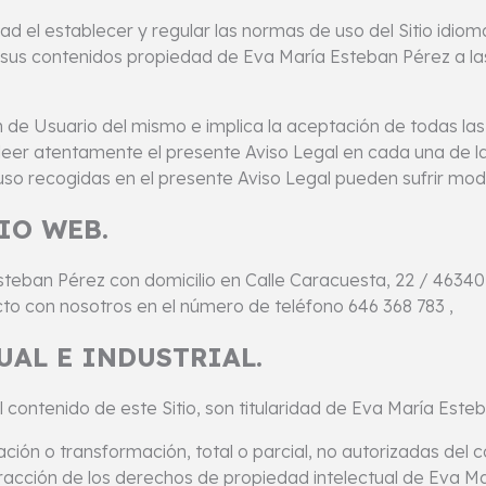
d el establecer y regular las normas de uso del Sitio idiom
y sus contenidos propiedad de Eva María Esteban Pérez a la
ción de Usuario del mismo e implica la aceptación de todas la
leer atentamente el presente Aviso Legal en cada una de la
 uso recogidas en el presente Aviso Legal pueden sufrir mod
IO WEB.
a Esteban Pérez con domicilio en Calle Caracuesta, 22 / 463
o con nosotros en el número de teléfono 646 368 783 ,
UAL E INDUSTRIAL.
 contenido de este Sitio, son titularidad de Eva María Este
ación o transformación, total o parcial, no autorizadas del c
fracción de los derechos de propiedad intelectual de Eva M