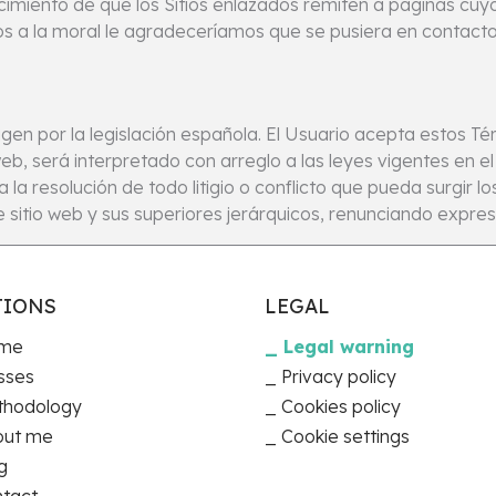
imiento de que los Sitios enlazados remiten a páginas cuyos 
ios a la moral le agradeceríamos que se pusiera en contact
gen por la legislación española. El Usuario acepta estos Té
web, será interpretado con arreglo a las leyes vigentes en el
 la resolución de todo litigio o conflicto que pueda surgir 
e sitio web y sus superiores jerárquicos, renunciando expre
TIONS
LEGAL
me
Legal warning
sses
Privacy policy
thodology
Cookies policy
out me
Cookie settings
g