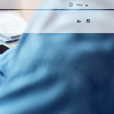
FRA
ESP
ENG
DEU